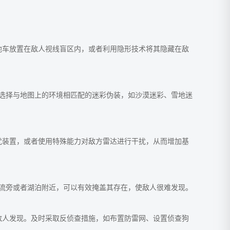
地车放置在敌人视线盲区内，或者利用隐形技术将其隐藏在敌
选择与地图上的环境相匹配的迷彩伪装，如沙漠迷彩、雪地迷
扰装置，或者使用特殊能力对敌方雷达进行干扰，从而增加基
流旁或者湖泊附近，可以有效掩盖其存在，使敌人很难发现。
敌人发现。及时采取反侦查措施，如布置防雷网、设置侦查狗