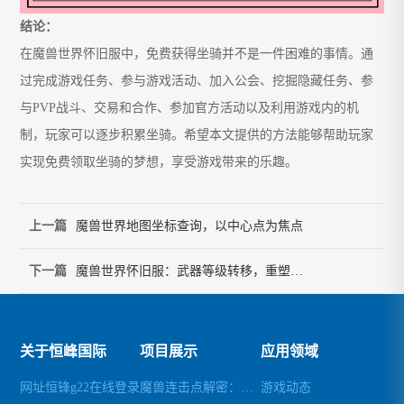
结论：
在魔兽世界怀旧服中，免费获得坐骑并不是一件困难的事情。通
过完成游戏任务、参与游戏活动、加入公会、挖掘隐藏任务、参
与PVP战斗、交易和合作、参加官方活动以及利用游戏内的机
制，玩家可以逐步积累坐骑。希望本文提供的方法能够帮助玩家
实现免费领取坐骑的梦想，享受游戏带来的乐趣。
上一篇
魔兽世界地图坐标查询，以中心点为焦点
下一篇
魔兽世界怀旧服：武器等级转移，重塑战力
关于恒峰国际
项目展示
应用领域
网址恒锋g22在线登录
魔兽连击点解密：去除自带连击，轻松畅玩
游戏动态