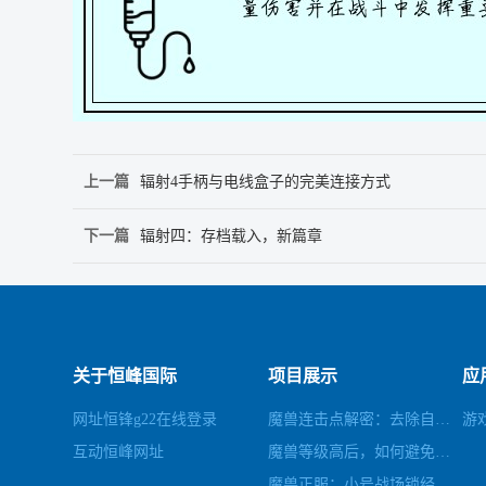
上一篇
辐射4手柄与电线盒子的完美连接方式
下一篇
辐射四：存档载入，新篇章
关于恒峰国际
项目展示
应
网址恒锋g22在线登录
魔兽连击点解密：去除自带连击，轻松畅玩
游
互动恒峰网址
魔兽等级高后，如何避免秒杀小怪
魔兽正服：小号战场锁经验攻略